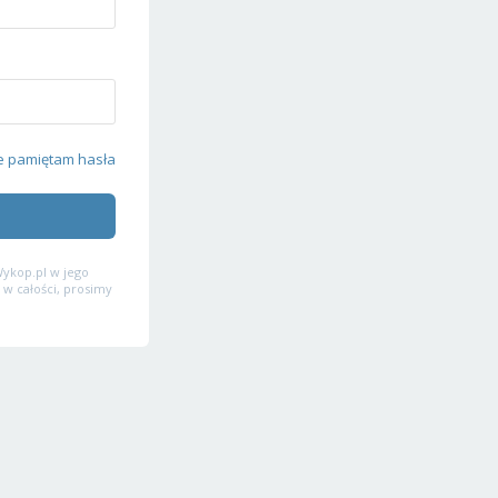
e pamiętam hasła
ykop.pl w jego
 w całości, prosimy