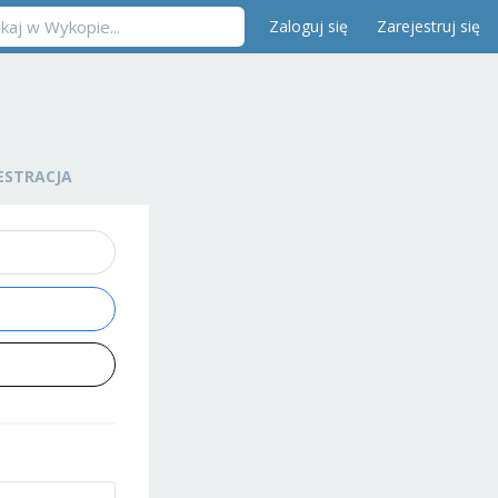
Zaloguj się
Zarejestruj się
ESTRACJA