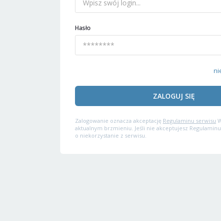
Hasło
ni
ZALOGUJ SIĘ
Zalogowanie oznacza akceptację
Regulaminu serwisu
W
aktualnym brzmieniu. Jeśli nie akceptujesz Regulaminu
o niekorzystanie z serwisu.