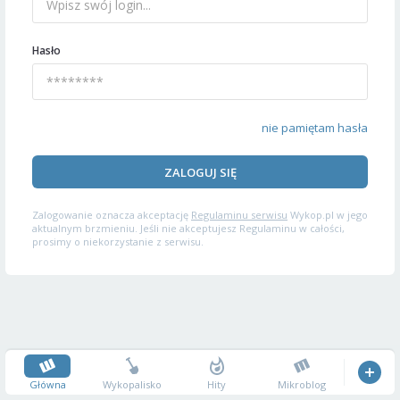
Hasło
nie pamiętam hasła
ZALOGUJ SIĘ
Zalogowanie oznacza akceptację
Regulaminu serwisu
Wykop.pl w jego
aktualnym brzmieniu. Jeśli nie akceptujesz Regulaminu w całości,
prosimy o niekorzystanie z serwisu.
Główna
Wykopalisko
Hity
Mikroblog