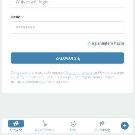
Hasło
nie pamiętam hasła
ZALOGUJ SIĘ
Zalogowanie oznacza akceptację
Regulaminu serwisu
Wykop.pl w jego
aktualnym brzmieniu. Jeśli nie akceptujesz Regulaminu w całości,
prosimy o niekorzystanie z serwisu.
Główna
Wykopalisko
Hity
Mikroblog