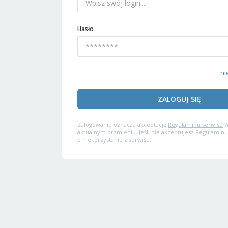
Hasło
ni
ZALOGUJ SIĘ
Zalogowanie oznacza akceptację
Regulaminu serwisu
W
aktualnym brzmieniu. Jeśli nie akceptujesz Regulaminu
o niekorzystanie z serwisu.