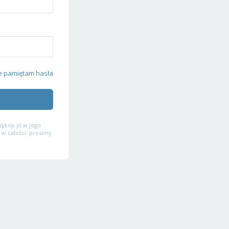
e pamiętam hasła
ykop.pl w jego
 w całości, prosimy