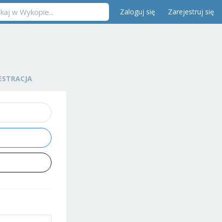
Zaloguj się
Zarejestruj się
ESTRACJA