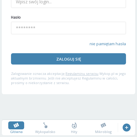
Hasło
nie pamiętam hasła
ZALOGUJ SIĘ
Zalogowanie oznacza akceptację
Regulaminu serwisu
Wykop.pl w jego
aktualnym brzmieniu. Jeśli nie akceptujesz Regulaminu w całości,
prosimy o niekorzystanie z serwisu.
Główna
Wykopalisko
Hity
Mikroblog