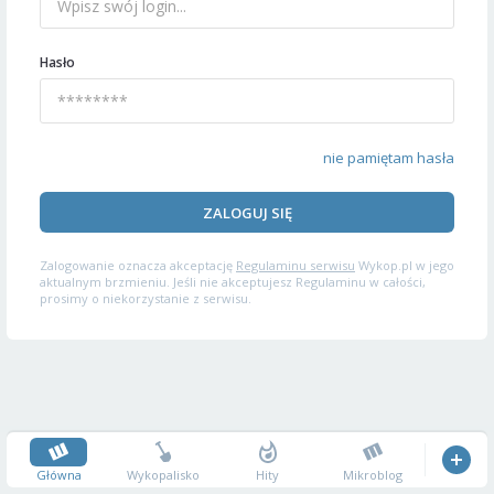
Hasło
nie pamiętam hasła
ZALOGUJ SIĘ
Zalogowanie oznacza akceptację
Regulaminu serwisu
Wykop.pl w jego
aktualnym brzmieniu. Jeśli nie akceptujesz Regulaminu w całości,
prosimy o niekorzystanie z serwisu.
Główna
Wykopalisko
Hity
Mikroblog