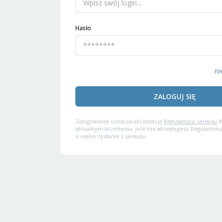
Hasło
ni
ZALOGUJ SIĘ
Zalogowanie oznacza akceptację
Regulaminu serwisu
W
aktualnym brzmieniu. Jeśli nie akceptujesz Regulaminu
o niekorzystanie z serwisu.