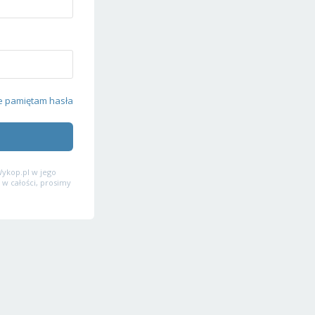
e pamiętam hasła
ykop.pl w jego
 w całości, prosimy