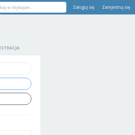
Zaloguj się
Zarejestruj się
ESTRACJA