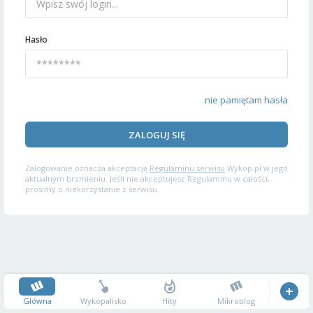
Hasło
nie pamiętam hasła
ZALOGUJ SIĘ
Zalogowanie oznacza akceptację
Regulaminu serwisu
Wykop.pl w jego
aktualnym brzmieniu. Jeśli nie akceptujesz Regulaminu w całości,
prosimy o niekorzystanie z serwisu.
Główna
Wykopalisko
Hity
Mikroblog