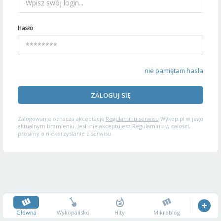
Hasło
nie pamiętam hasła
ZALOGUJ SIĘ
Zalogowanie oznacza akceptację
Regulaminu serwisu
Wykop.pl w jego
aktualnym brzmieniu. Jeśli nie akceptujesz Regulaminu w całości,
prosimy o niekorzystanie z serwisu.
Główna
Wykopalisko
Hity
Mikroblog