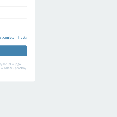
e pamiętam hasła
ykop.pl w jego
 w całości, prosimy