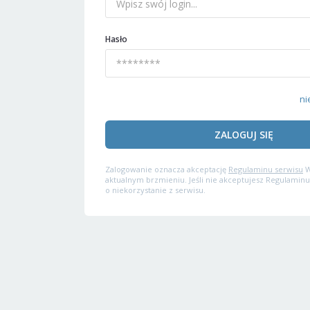
Hasło
ni
ZALOGUJ SIĘ
Zalogowanie oznacza akceptację
Regulaminu serwisu
W
aktualnym brzmieniu. Jeśli nie akceptujesz Regulaminu
o niekorzystanie z serwisu.