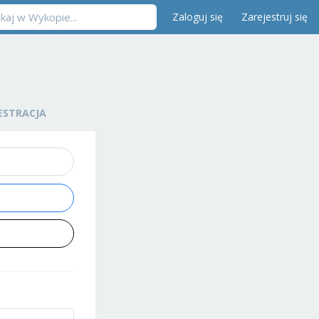
Zaloguj się
Zarejestruj się
ESTRACJA