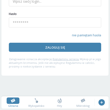
Hasło
nie pamiętam hasła
ZALOGUJ SIĘ
Zalogowanie oznacza akceptację
Regulaminu serwisu
Wykop.pl w jego
aktualnym brzmieniu. Jeśli nie akceptujesz Regulaminu w całości,
prosimy o niekorzystanie z serwisu.
Główna
Wykopalisko
Hity
Mikroblog