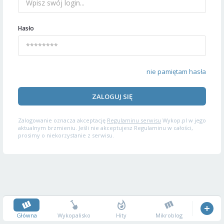
Hasło
nie pamiętam hasła
ZALOGUJ SIĘ
Zalogowanie oznacza akceptację
Regulaminu serwisu
Wykop.pl w jego
aktualnym brzmieniu. Jeśli nie akceptujesz Regulaminu w całości,
prosimy o niekorzystanie z serwisu.
Główna
Wykopalisko
Hity
Mikroblog