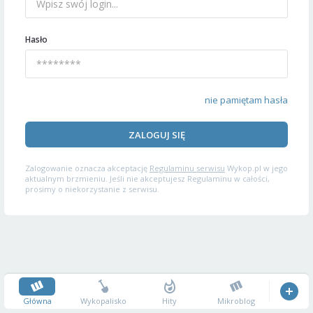
Hasło
nie pamiętam hasła
ZALOGUJ SIĘ
Zalogowanie oznacza akceptację
Regulaminu serwisu
Wykop.pl w jego
aktualnym brzmieniu. Jeśli nie akceptujesz Regulaminu w całości,
prosimy o niekorzystanie z serwisu.
Główna
Wykopalisko
Hity
Mikroblog