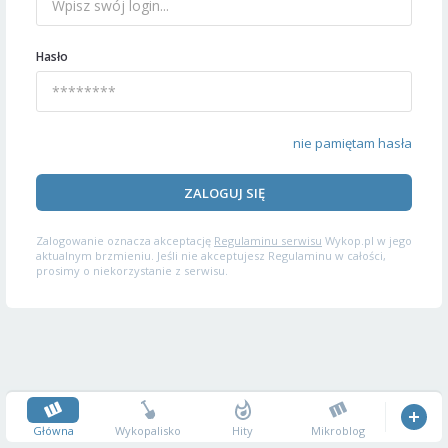
Hasło
nie pamiętam hasła
ZALOGUJ SIĘ
Zalogowanie oznacza akceptację
Regulaminu serwisu
Wykop.pl w jego
aktualnym brzmieniu. Jeśli nie akceptujesz Regulaminu w całości,
prosimy o niekorzystanie z serwisu.
Główna
Wykopalisko
Hity
Mikroblog