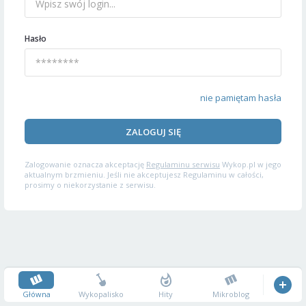
Hasło
nie pamiętam hasła
ZALOGUJ SIĘ
Zalogowanie oznacza akceptację
Regulaminu serwisu
Wykop.pl w jego
aktualnym brzmieniu. Jeśli nie akceptujesz Regulaminu w całości,
prosimy o niekorzystanie z serwisu.
Główna
Wykopalisko
Hity
Mikroblog