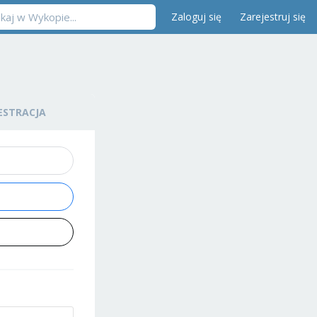
Zaloguj się
Zarejestruj się
ESTRACJA