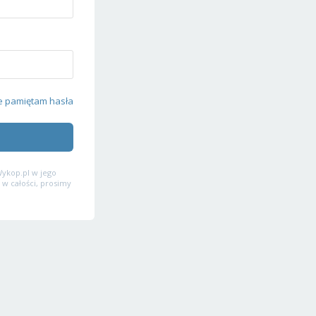
e pamiętam hasła
ykop.pl w jego
 w całości, prosimy