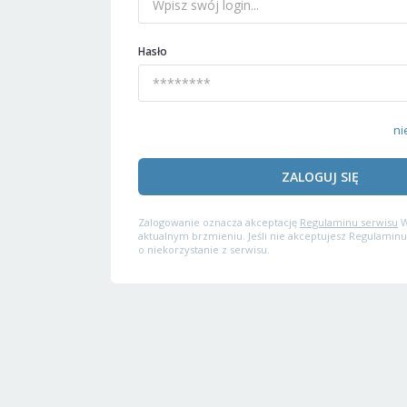
Hasło
ni
ZALOGUJ SIĘ
Zalogowanie oznacza akceptację
Regulaminu serwisu
W
aktualnym brzmieniu. Jeśli nie akceptujesz Regulaminu
o niekorzystanie z serwisu.