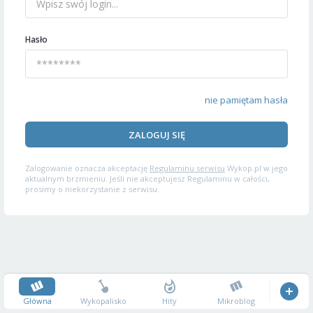
Hasło
nie pamiętam hasła
ZALOGUJ SIĘ
Zalogowanie oznacza akceptację
Regulaminu serwisu
Wykop.pl w jego
aktualnym brzmieniu. Jeśli nie akceptujesz Regulaminu w całości,
prosimy o niekorzystanie z serwisu.
Główna
Wykopalisko
Hity
Mikroblog