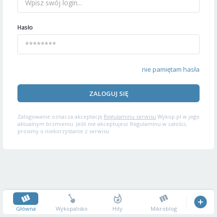
Hasło
nie pamiętam hasła
ZALOGUJ SIĘ
Zalogowanie oznacza akceptację
Regulaminu serwisu
Wykop.pl w jego
aktualnym brzmieniu. Jeśli nie akceptujesz Regulaminu w całości,
prosimy o niekorzystanie z serwisu.
Główna
Wykopalisko
Hity
Mikroblog