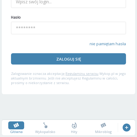
Hasło
nie pamiętam hasła
ZALOGUJ SIĘ
Zalogowanie oznacza akceptację
Regulaminu serwisu
Wykop.pl w jego
aktualnym brzmieniu. Jeśli nie akceptujesz Regulaminu w całości,
prosimy o niekorzystanie z serwisu.
Główna
Wykopalisko
Hity
Mikroblog