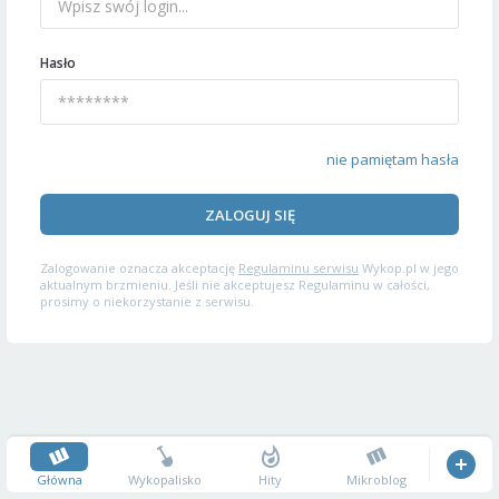
Hasło
nie pamiętam hasła
ZALOGUJ SIĘ
Zalogowanie oznacza akceptację
Regulaminu serwisu
Wykop.pl w jego
aktualnym brzmieniu. Jeśli nie akceptujesz Regulaminu w całości,
prosimy o niekorzystanie z serwisu.
Główna
Wykopalisko
Hity
Mikroblog