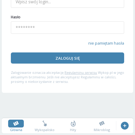
Hasło
nie pamiętam hasła
ZALOGUJ SIĘ
Zalogowanie oznacza akceptację
Regulaminu serwisu
Wykop.pl w jego
aktualnym brzmieniu. Jeśli nie akceptujesz Regulaminu w całości,
prosimy o niekorzystanie z serwisu.
Główna
Wykopalisko
Hity
Mikroblog