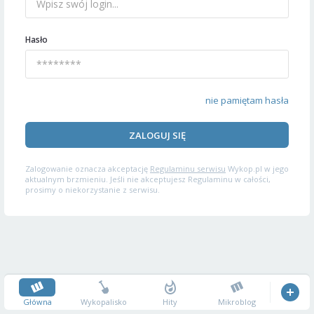
Hasło
nie pamiętam hasła
ZALOGUJ SIĘ
Zalogowanie oznacza akceptację
Regulaminu serwisu
Wykop.pl w jego
aktualnym brzmieniu. Jeśli nie akceptujesz Regulaminu w całości,
prosimy o niekorzystanie z serwisu.
Główna
Wykopalisko
Hity
Mikroblog