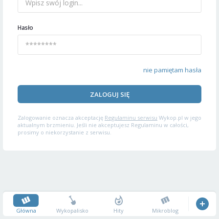
Hasło
nie pamiętam hasła
ZALOGUJ SIĘ
Zalogowanie oznacza akceptację
Regulaminu serwisu
Wykop.pl w jego
aktualnym brzmieniu. Jeśli nie akceptujesz Regulaminu w całości,
prosimy o niekorzystanie z serwisu.
Główna
Wykopalisko
Hity
Mikroblog