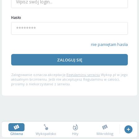
Hasło
nie pamiętam hasła
ZALOGUJ SIĘ
Zalogowanie oznacza akceptację
Regulaminu serwisu
Wykop.pl w jego
aktualnym brzmieniu. Jeśli nie akceptujesz Regulaminu w całości,
prosimy o niekorzystanie z serwisu.
Główna
Wykopalisko
Hity
Mikroblog