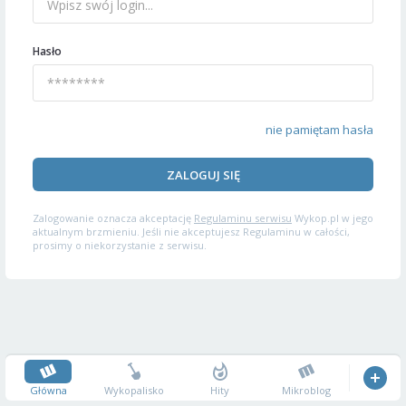
Hasło
nie pamiętam hasła
ZALOGUJ SIĘ
Zalogowanie oznacza akceptację
Regulaminu serwisu
Wykop.pl w jego
aktualnym brzmieniu. Jeśli nie akceptujesz Regulaminu w całości,
prosimy o niekorzystanie z serwisu.
Główna
Wykopalisko
Hity
Mikroblog