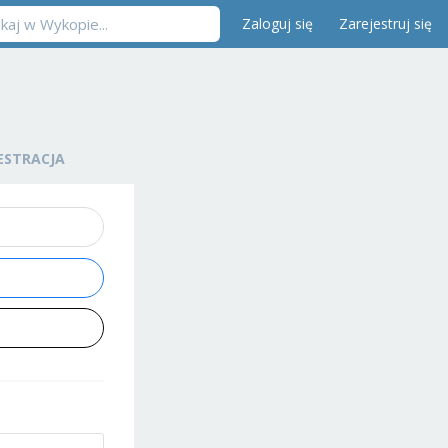
Zaloguj się
Zarejestruj się
ESTRACJA