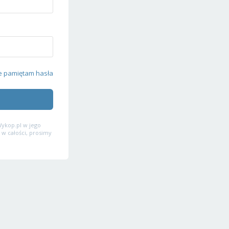
e pamiętam hasła
ykop.pl w jego
 w całości, prosimy