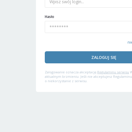
Hasło
ni
ZALOGUJ SIĘ
Zalogowanie oznacza akceptację
Regulaminu serwisu
W
aktualnym brzmieniu. Jeśli nie akceptujesz Regulaminu
o niekorzystanie z serwisu.