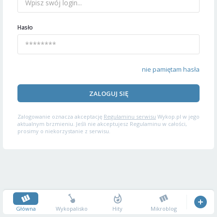
Hasło
nie pamiętam hasła
ZALOGUJ SIĘ
Zalogowanie oznacza akceptację
Regulaminu serwisu
Wykop.pl w jego
aktualnym brzmieniu. Jeśli nie akceptujesz Regulaminu w całości,
prosimy o niekorzystanie z serwisu.
Główna
Wykopalisko
Hity
Mikroblog