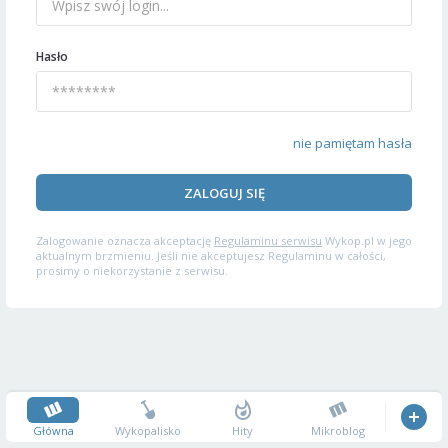
Hasło
nie pamiętam hasła
ZALOGUJ SIĘ
Zalogowanie oznacza akceptację
Regulaminu serwisu
Wykop.pl w jego
aktualnym brzmieniu. Jeśli nie akceptujesz Regulaminu w całości,
prosimy o niekorzystanie z serwisu.
Główna
Wykopalisko
Hity
Mikroblog