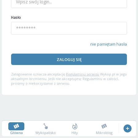
Hasło
nie pamiętam hasła
ZALOGUJ SIĘ
Zalogowanie oznacza akceptację
Regulaminu serwisu
Wykop.pl w jego
aktualnym brzmieniu. Jeśli nie akceptujesz Regulaminu w całości,
prosimy o niekorzystanie z serwisu.
Główna
Wykopalisko
Hity
Mikroblog