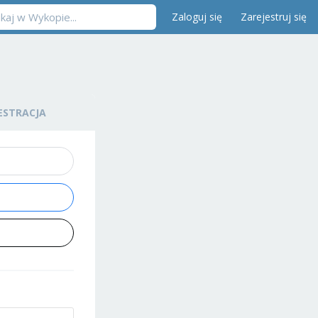
Zaloguj się
Zarejestruj się
ESTRACJA