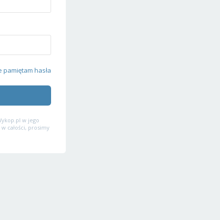
e pamiętam hasła
ykop.pl w jego
 w całości, prosimy