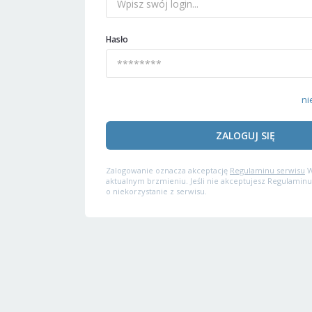
Hasło
ni
ZALOGUJ SIĘ
Zalogowanie oznacza akceptację
Regulaminu serwisu
W
aktualnym brzmieniu. Jeśli nie akceptujesz Regulaminu
o niekorzystanie z serwisu.