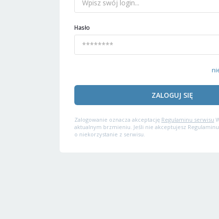
Hasło
ni
ZALOGUJ SIĘ
Zalogowanie oznacza akceptację
Regulaminu serwisu
W
aktualnym brzmieniu. Jeśli nie akceptujesz Regulaminu
o niekorzystanie z serwisu.