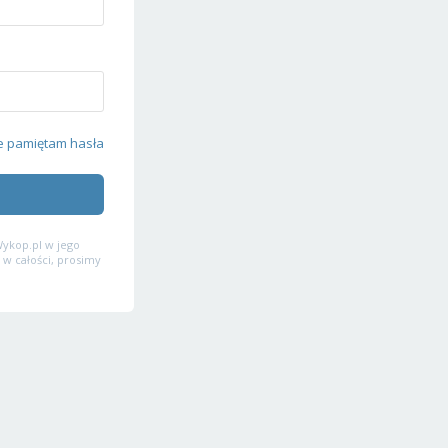
e pamiętam hasła
ykop.pl w jego
 w całości, prosimy