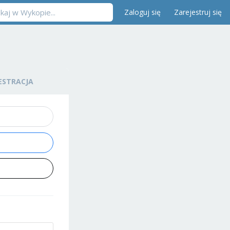
Zaloguj się
Zarejestruj się
ESTRACJA