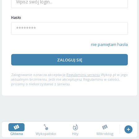
Hasło
nie pamiętam hasła
ZALOGUJ SIĘ
Zalogowanie oznacza akceptację
Regulaminu serwisu
Wykop.pl w jego
aktualnym brzmieniu. Jeśli nie akceptujesz Regulaminu w całości,
prosimy o niekorzystanie z serwisu.
Główna
Wykopalisko
Hity
Mikroblog