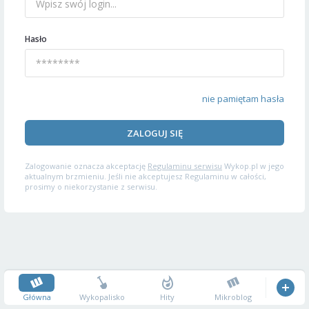
Hasło
nie pamiętam hasła
ZALOGUJ SIĘ
Zalogowanie oznacza akceptację
Regulaminu serwisu
Wykop.pl w jego
aktualnym brzmieniu. Jeśli nie akceptujesz Regulaminu w całości,
prosimy o niekorzystanie z serwisu.
Główna
Wykopalisko
Hity
Mikroblog