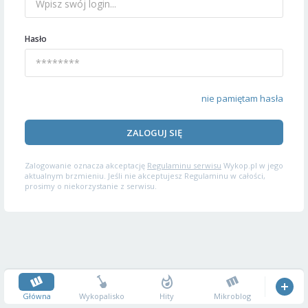
Hasło
nie pamiętam hasła
ZALOGUJ SIĘ
Zalogowanie oznacza akceptację
Regulaminu serwisu
Wykop.pl w jego
aktualnym brzmieniu. Jeśli nie akceptujesz Regulaminu w całości,
prosimy o niekorzystanie z serwisu.
Główna
Wykopalisko
Hity
Mikroblog