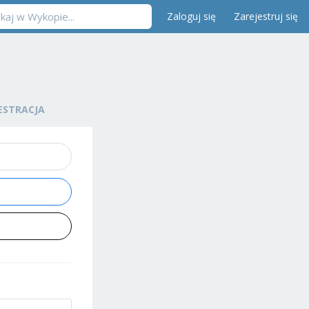
Zaloguj się
Zarejestruj się
ESTRACJA