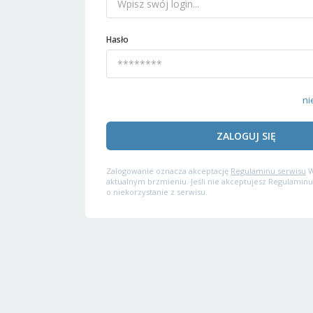
Hasło
ni
ZALOGUJ SIĘ
Zalogowanie oznacza akceptację
Regulaminu serwisu
W
aktualnym brzmieniu. Jeśli nie akceptujesz Regulaminu
o niekorzystanie z serwisu.