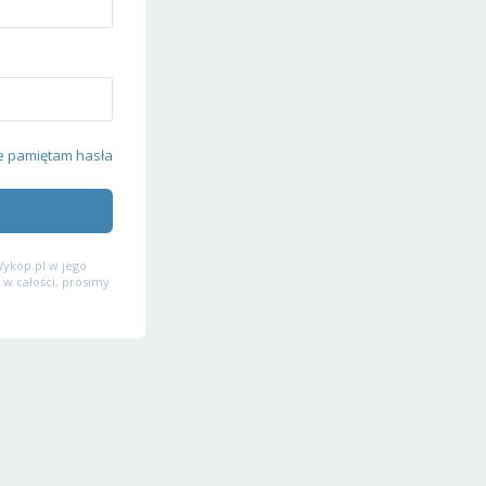
e pamiętam hasła
ykop.pl w jego
 w całości, prosimy