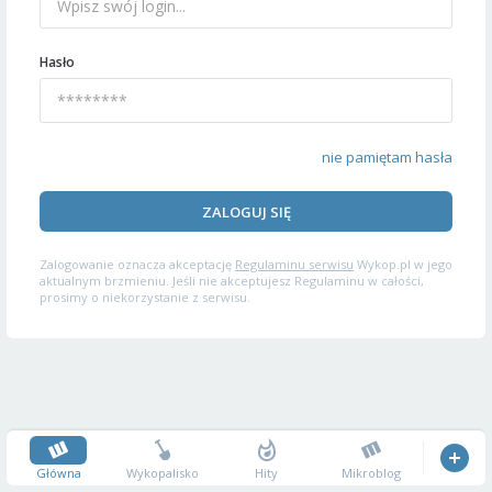
Hasło
nie pamiętam hasła
ZALOGUJ SIĘ
Zalogowanie oznacza akceptację
Regulaminu serwisu
Wykop.pl w jego
aktualnym brzmieniu. Jeśli nie akceptujesz Regulaminu w całości,
prosimy o niekorzystanie z serwisu.
Główna
Wykopalisko
Hity
Mikroblog