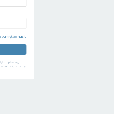
e pamiętam hasła
ykop.pl w jego
 w całości, prosimy