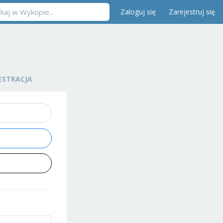
Zaloguj się
Zarejestruj się
ESTRACJA