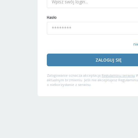
Hasło
ni
ZALOGUJ SIĘ
Zalogowanie oznacza akceptację
Regulaminu serwisu
W
aktualnym brzmieniu. Jeśli nie akceptujesz Regulaminu
o niekorzystanie z serwisu.