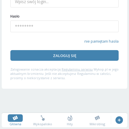
Hasło
nie pamiętam hasła
ZALOGUJ SIĘ
Zalogowanie oznacza akceptację
Regulaminu serwisu
Wykop.pl w jego
aktualnym brzmieniu. Jeśli nie akceptujesz Regulaminu w całości,
prosimy o niekorzystanie z serwisu.
Główna
Wykopalisko
Hity
Mikroblog