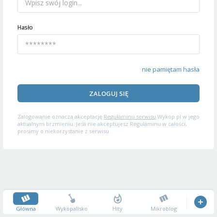
Hasło
nie pamiętam hasła
ZALOGUJ SIĘ
Zalogowanie oznacza akceptację
Regulaminu serwisu
Wykop.pl w jego
aktualnym brzmieniu. Jeśli nie akceptujesz Regulaminu w całości,
prosimy o niekorzystanie z serwisu.
Główna
Wykopalisko
Hity
Mikroblog