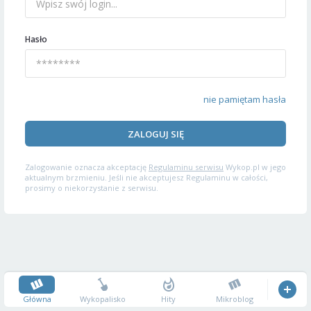
Hasło
nie pamiętam hasła
ZALOGUJ SIĘ
Zalogowanie oznacza akceptację
Regulaminu serwisu
Wykop.pl w jego
aktualnym brzmieniu. Jeśli nie akceptujesz Regulaminu w całości,
prosimy o niekorzystanie z serwisu.
Główna
Wykopalisko
Hity
Mikroblog