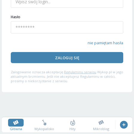
Hasło
nie pamiętam hasła
ZALOGUJ SIĘ
Zalogowanie oznacza akceptację
Regulaminu serwisu
Wykop.pl w jego
aktualnym brzmieniu. Jeśli nie akceptujesz Regulaminu w całości,
prosimy o niekorzystanie z serwisu.
Główna
Wykopalisko
Hity
Mikroblog