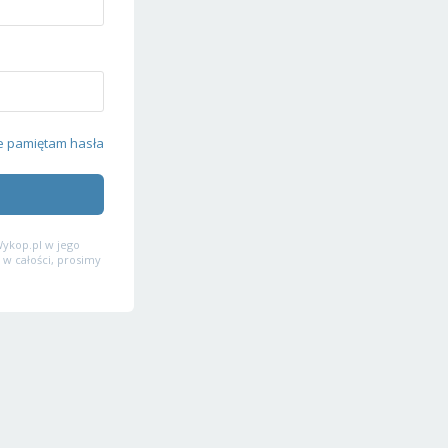
e pamiętam hasła
ykop.pl w jego
 w całości, prosimy