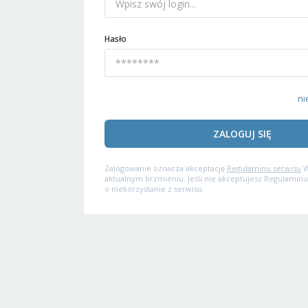
Hasło
ni
ZALOGUJ SIĘ
Zalogowanie oznacza akceptację
Regulaminu serwisu
W
aktualnym brzmieniu. Jeśli nie akceptujesz Regulaminu
o niekorzystanie z serwisu.