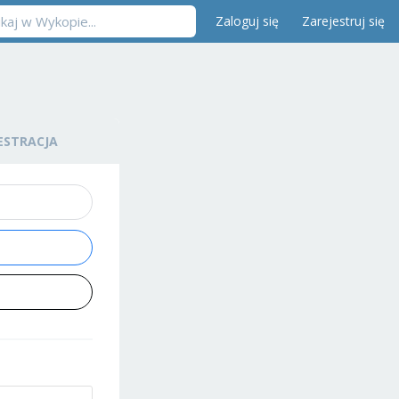
Zaloguj się
Zarejestruj się
ESTRACJA