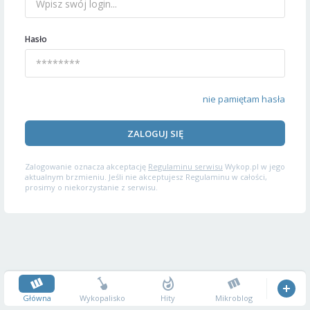
Hasło
nie pamiętam hasła
ZALOGUJ SIĘ
Zalogowanie oznacza akceptację
Regulaminu serwisu
Wykop.pl w jego
aktualnym brzmieniu. Jeśli nie akceptujesz Regulaminu w całości,
prosimy o niekorzystanie z serwisu.
Główna
Wykopalisko
Hity
Mikroblog