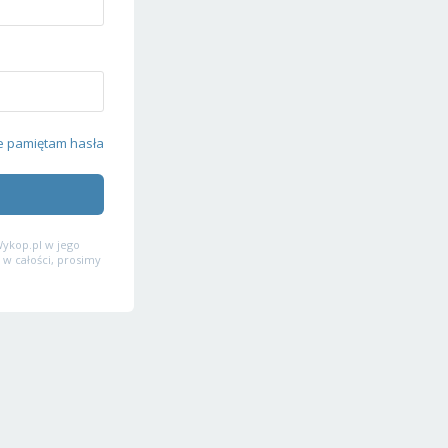
e pamiętam hasła
ykop.pl w jego
 w całości, prosimy