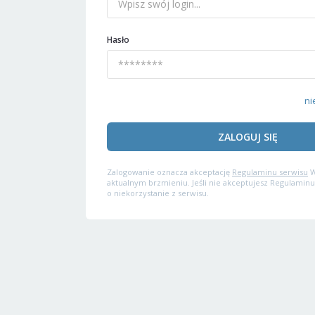
Hasło
ni
ZALOGUJ SIĘ
Zalogowanie oznacza akceptację
Regulaminu serwisu
W
aktualnym brzmieniu. Jeśli nie akceptujesz Regulaminu
o niekorzystanie z serwisu.