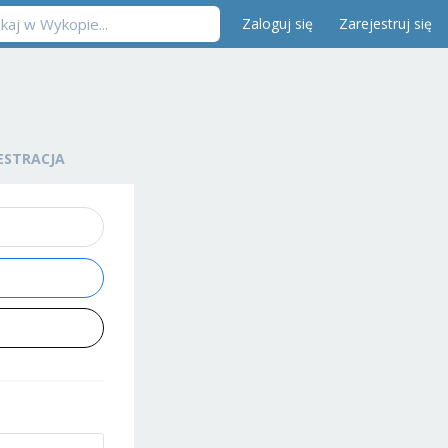
Zaloguj się
Zarejestruj się
ESTRACJA