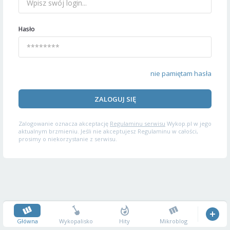
Hasło
nie pamiętam hasła
ZALOGUJ SIĘ
Zalogowanie oznacza akceptację
Regulaminu serwisu
Wykop.pl w jego
aktualnym brzmieniu. Jeśli nie akceptujesz Regulaminu w całości,
prosimy o niekorzystanie z serwisu.
Główna
Wykopalisko
Hity
Mikroblog