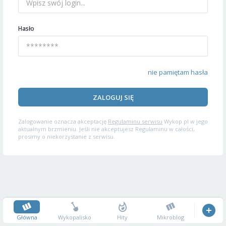
Hasło
nie pamiętam hasła
ZALOGUJ SIĘ
Zalogowanie oznacza akceptację
Regulaminu serwisu
Wykop.pl w jego
aktualnym brzmieniu. Jeśli nie akceptujesz Regulaminu w całości,
prosimy o niekorzystanie z serwisu.
Główna
Wykopalisko
Hity
Mikroblog