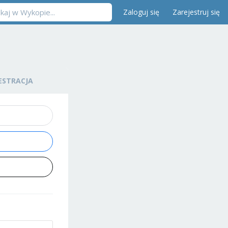
Zaloguj się
Zarejestruj się
ESTRACJA