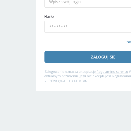
Hasło
ni
ZALOGUJ SIĘ
Zalogowanie oznacza akceptację
Regulaminu serwisu
W
aktualnym brzmieniu. Jeśli nie akceptujesz Regulaminu
o niekorzystanie z serwisu.