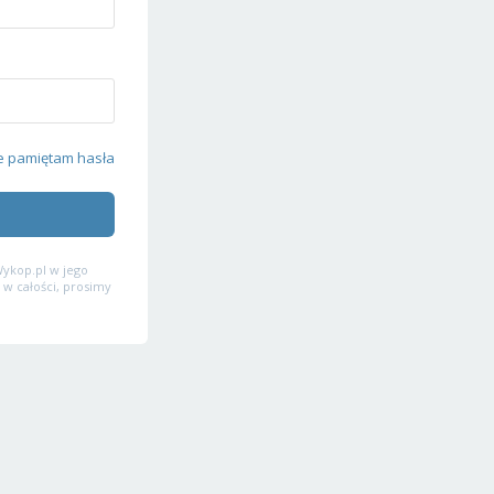
e pamiętam hasła
ykop.pl w jego
 w całości, prosimy