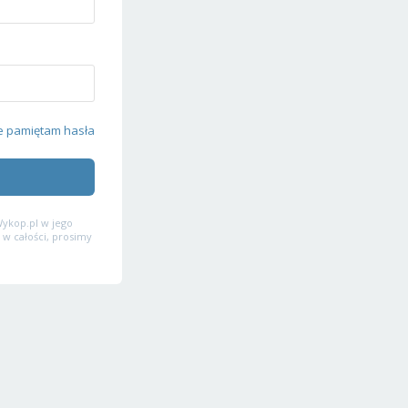
e pamiętam hasła
ykop.pl w jego
 w całości, prosimy