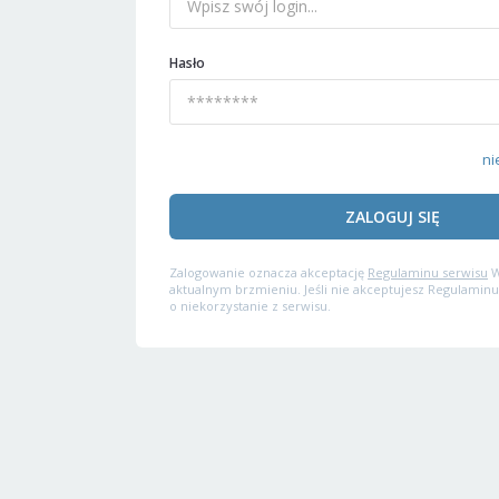
Hasło
ni
ZALOGUJ SIĘ
Zalogowanie oznacza akceptację
Regulaminu serwisu
W
aktualnym brzmieniu. Jeśli nie akceptujesz Regulaminu
o niekorzystanie z serwisu.