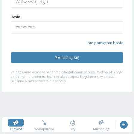
Hasło
nie pamiętam hasła
ZALOGUJ SIĘ
Zalogowanie oznacza akceptację
Regulaminu serwisu
Wykop.pl w jego
aktualnym brzmieniu. Jeśli nie akceptujesz Regulaminu w całości,
prosimy o niekorzystanie z serwisu.
Główna
Wykopalisko
Hity
Mikroblog