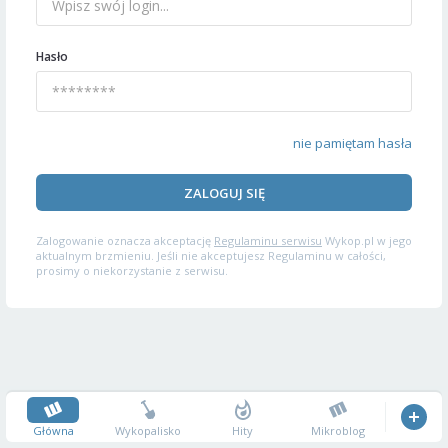
Hasło
nie pamiętam hasła
ZALOGUJ SIĘ
Zalogowanie oznacza akceptację
Regulaminu serwisu
Wykop.pl w jego
aktualnym brzmieniu. Jeśli nie akceptujesz Regulaminu w całości,
prosimy o niekorzystanie z serwisu.
Główna
Wykopalisko
Hity
Mikroblog